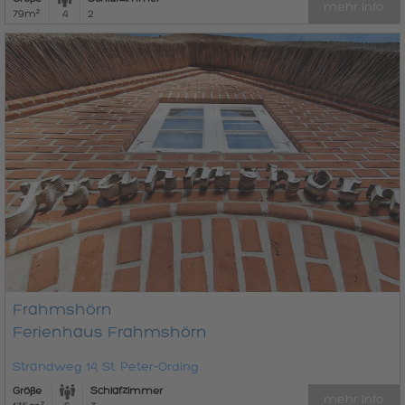
mehr Info
79m²
4
2
Frahmshörn
Ferienhaus Frahmshörn
Strandweg 14, St. Peter-Ording
Größe
Schlafzimmer
mehr Info