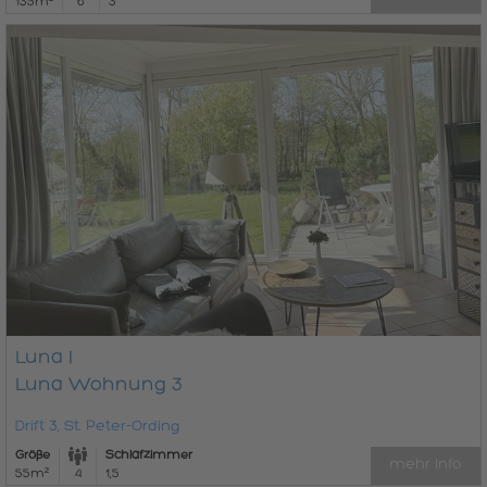
135m²
6
3
Luna I
Luna Wohnung 3
Drift 3, St. Peter-Ording
Größe
Schlafzimmer
mehr Info
55m²
4
1,5