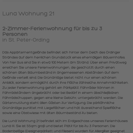
Luna Wohnung 21
2-Zimmer-Ferienwohnung für bis zu 3
Personen
in St. Peter-Ording
Das Appartementgelände befindet sich hinter dem Deich des Ordinger
Strandes auf dem herrlichen Grundstück eines ehemaligen Bauernhofes.
Von hier aus sind Sie in etwa 100 Metern am Strand. Über einen Privatweg
erreichen Sie unsere Ferienwohnungen, die geschützt durch einen
schönen alten Baumbestand in angemessenen Abständen auf dem
Gelände verteilt sind. Die Grünanlage bietet nicht nur einen schönen
Anblick, sondern ermöglicht durch ihre Fläche zahlreiche Annehmlichkeiten.
Zu jeder Ferienwohnung gehört ein Parkplatz. Fahrräder können in
Fahrradständern angebracht oder bei Bedarf in einem abschließbaren
Fahrradschuppen, gegen eine kleine Gebühr, untergebracht werden. Die
Gartennutzung steht allen Gästen zur Verfügung. Die parkähnliche
Grünanlage punktet mit Liegeflächen und hat ausreichend Spielfläche
sowie eine Obstwiese mit alten Baumbestand zu bieten.
Die Luna Wohnung 21 befindet sich im Erdgeschoss unseres Ferienhauses
Luna III. Sie ist 55qm groß und bietet Platz für bis zu 3 Personen. Die
Bodenbeläge (Designerparkett und Fliesen) wurden für Allergiker geeignet