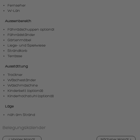
Fernseher
W-Lan
Aussenbereich
Fahrradschuppen optional
Fahrradständer
Gartenmöbel
Liege- und Spielwiese
Strandkorb
Terrasse
Ausstattung
Trockner
Wäscheständer
Waschmaschine
Kinderbett (optional)
Kinderhochstuhl (optional)
Lage
nah am Strand
Belegungskalender
< Voriger Monat
Nächster Monat >