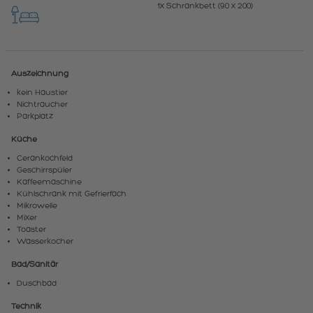
1x Schrankbett (90 x 200)
Auszeichnung
kein Haustier
Nichtraucher
Parkplatz
Küche
Cerankochfeld
Geschirrspüler
Kaffeemaschine
Kühlschrank mit Gefrierfach
Mikrowelle
Mixer
Toaster
Wasserkocher
Bad/Sanitär
Duschbad
Technik