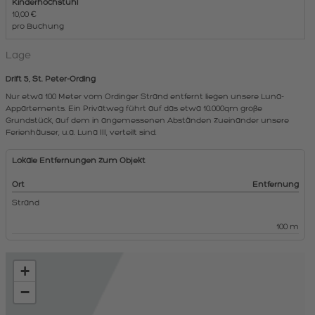
Kinderhochstuhl
10,00 €
pro Buchung
Lage
Drift 5, St. Peter-Ording
Nur etwa 100 Meter vom Ordinger Strand entfernt liegen unsere Luna-
Appartements. Ein Privatweg führt auf das etwa 10.000qm große
Grundstück, auf dem in angemessenen Abständen zueinander unsere
Ferienhäuser, u.a. Luna III, verteilt sind.
Lokale Entfernungen zum Objekt
Ort
Entfernung
Strand
100 m
+
−