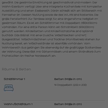
gewählt. Die gesamte Einrichtung ist geschmackvoll und modern. Der
Wohn-Essraum verfügt über eine integrierte Küchenzeile mit kompletter
Ausstattung und einen Essbereich. Daran schließt sich ein Sitzbereich mit
Fernseher an. Dessen Nutzung sowie die des WLAN sind kostenlos. Die
große Fensterfront zur Terrasse sorgt für eine angenehme Helligkeit im
gesamten Raum. Es ist ein Schlafzimmer mit Doppelbett (180x200cm)
vorhanden. Für eine dritte Person kann ein Schrankbett (90x200cm)
genutzt werden. Kinderbetten und Kinderhochstühle sind optional
buchbar. Das Bad ist mit einer Dusche, Waschbecken und WC
ausgestattet. Waschmaschinen und Trockner (Münzbetrieb) stehen zur
Nutzung bereit, ein Wäscheständer ist ebenfalls vorhanden. Vom
Wohnbereich aus gelangen Sie ebenerdig auf die großzügige Südterrasse
der Wohnung. Diese lädt mit Gartenmöbeln und einem Strandkorb zum
Frühstücken an frischer Nordseeluft ein.
Räume & Betten
Schlafzimmer 1
Betten (Maße in cm)
1x Doppelbett (200 x 200)
Wohn-/Schlafraum 1
Betten (Maße in cm)