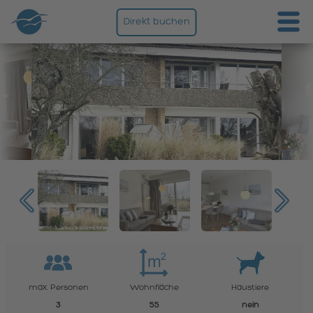
Direkt buchen
max. Personen
Wohnfläche
Haustiere
3
55
nein